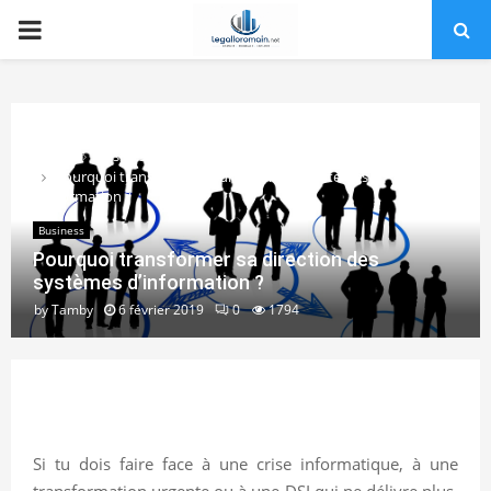
PRIMARY
MENU
Home
Business
Pourquoi transformer sa direction des systèmes
d’information ?
Business
Pourquoi transformer sa direction des
systèmes d’information ?
by
Tamby
6 février 2019
0
1794
Si tu dois faire face à une crise informatique, à une
transformation urgente ou à une DSI qui ne délivre plus,