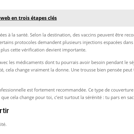
web en trois étapes clés
iées à la santé. Selon la destination, des vaccins peuvent être rec
 certains protocoles demandent plusieurs injections espacées dans 
 plus cette vérification devient importante.
e avec les médicaments dont tu pourrais avoir besoin pendant le sé
ité, cela change vraiment la donne. Une trousse bien pensée peut t
ofessionnelle est fortement recommandée. Ce type de couverture p
ue cela change pour toi, c’est surtout la sérénité : tu pars en sa
rtir
ité.