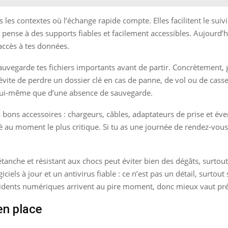
ns les contextes où l’échange rapide compte. Elles facilitent le suiv
pense à des supports fiables et facilement accessibles. Aujourd’hu
accès à tes données.
auvegarde tes fichiers importants avant de partir. Concrètement, 
t’évite de perdre un dossier clé en cas de panne, de vol ou de ca
lui-même que d’une absence de sauvegarde.
ons accessoires : chargeurs, câbles, adaptateurs de prise et éven
é au moment le plus critique. Si tu as une journée de rendez-vou
étanche et résistant aux chocs peut éviter bien des dégâts, surtout 
ciels à jour et un antivirus fiable : ce n’est pas un détail, surto
incidents numériques arrivent au pire moment, donc mieux vaut pr
en place