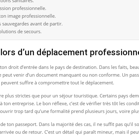
ions sanitaires.
ssion professionnelle.
ton image professionnelle.
es sauvegardes avant de partir.
olutions de secours.
 lors d’un déplacement professionn
st ton droit d’entrée dans le pays de destination. Dans les faits, 
locage peut venir d’un document manquant ou non conforme. Un passe
e peuvent suffire à compromettre tout le déplacement.
tre plus strictes que pour un séjour touristique. Certains pays dema
 à ton entreprise. Le bon réflexe, c’est de vérifier très tôt les co
ouvrir trop tard qu’une formalité prend plusieurs jours, voire pl
e ton passeport. Dans la majorité des cas, il ne suffit pas qu’il so
arrivée ou de retour. C’est un détail qui paraît mineur, mais il peu