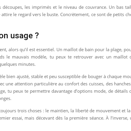
es découpes, les imprimés et le niveau de couvrance. Un bas tail
é attire le regard vers le buste. Concrètement, ce sont de petits
ton usage ?
, alors qu’il est essentiel. Un maillot de bain pour la plage, po
 le mauvais modèle, tu peux te retrouver avec un maillot qui
quelques minutes.
odèle bien ajusté, stable et peu susceptible de bouger à chaque m
vec une attention particulière au confort des cuisses, des hanches 
ge, tu peux te permettre davantage d’options mode, de détails dé
longes.
 toujours trois choses : le maintien, la liberté de mouvement et la
emier essai, mais décevant dès la première séance. À l’inverse,