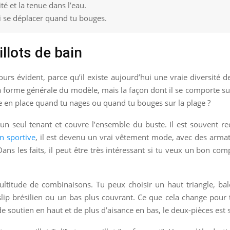
lité et la tenue dans l’eau.
i se déplacer quand tu bouges.
llots de bain
ours évident, parce qu’il existe aujourd’hui une vraie diversité 
 forme générale du modèle, mais la façon dont il se comporte sur to
ste en place quand tu nages ou quand tu bouges sur la plage ?
’un seul tenant et couvre l’ensemble du buste. Il est souvent r
n sportive
, il est devenu un vrai vêtement mode, avec des arma
ans les faits, il peut être très intéressant si tu veux un bon com
multitude de combinaisons. Tu peux choisir un haut triangle, ba
slip brésilien ou un bas plus couvrant. Ce que cela change pour t
e soutien en haut et de plus d’aisance en bas, le deux-pièces est s