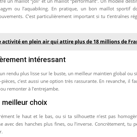
 entre un maillot “joli” et un maillot “performant”. Un modèle des
agym ou l’aquabiking. En pratique, un bon maillot sportif doi
uvements. C’est particulièrement important si tu t’entraînes ré
activité en plein air qui attire plus de 18 millions de F
lièrement intéressant
 rendu plus lisse sur le buste, un meilleur maintien global ou s
pièces, c’est aussi une option très rassurante. En revanche, il fau
es ou remonter à l’entrejambe.
 meilleur choix
rément le haut et le bas, ou si ta silhouette n’est pas homogèn
 avec des hanches plus fines, ou l’inverse. Concrètement, tu p
r.