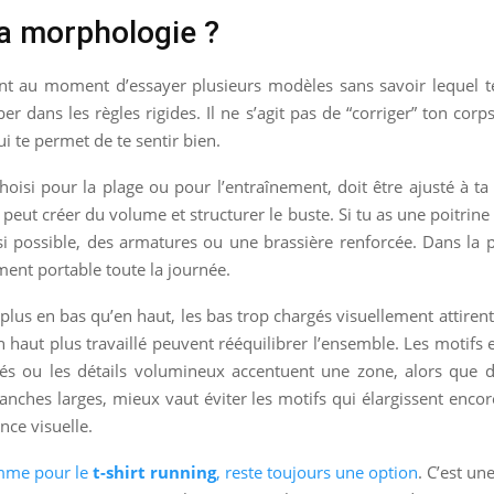
sa morphologie ?
ment au moment d’essayer plusieurs modèles sans savoir lequel
er dans les règles rigides. Il ne s’agit pas de “corriger” ton corp
i te permet de te sentir bien.
choisi pour la plage ou pour l’entraînement, doit être ajusté à t
peut créer du volume et structurer le buste. Si tu as une poitrine 
 si possible, des armatures ou une brassière renforcée. Dans la pr
iment portable toute la journée.
us en bas qu’en haut, les bas trop chargés visuellement attirent e
 haut plus travaillé peuvent rééquilibrer l’ensemble. Les motifs e
tés ou les détails volumineux accentuent une zone, alors que de
nches larges, mieux vaut éviter les motifs qui élargissent encor
nce visuelle.
omme pour le
t-shirt running
, reste toujours une option
. C’est un