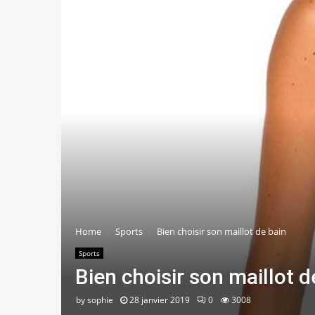
Home
Sports
Bien choisir son maillot de bain
Sports
Bien choisir son maillot d
by
sophie
28 janvier 2019
0
3008