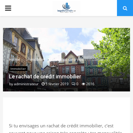
PRIMARY
MENU
Home
Immobilier
Le rachat de crédit immobilier
Immobilier
Le rachat de crédit immobilier
by
administrateur
3 février 2019
0
2616
Si tu envisages un rachat de crédit immobilier, c’est
souvent pour une raison très concrète : tes mensualités