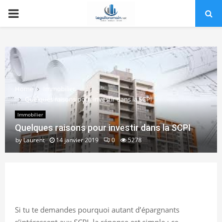
PRIMARY
MENU
Home
Immobilier
Quelques raisons pour investir dans la SCPI
Immobilier
Quelques raisons pour investir dans la SCPI
by
Laurent
14 janvier 2019
0
5278
Si tu te demandes pourquoi autant d’épargnants
s’intéressent aux SCPI, la réponse est simple : ce