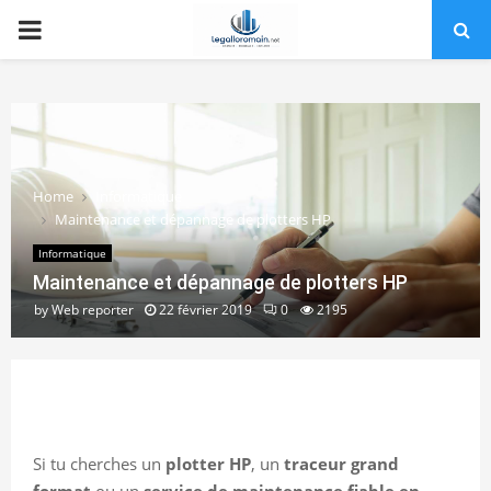
PRIMARY
MENU
Home
Informatique
Maintenance et dépannage de plotters HP
Informatique
Maintenance et dépannage de plotters HP
by
Web reporter
22 février 2019
0
2195
Si tu cherches un
plotter HP
, un
traceur grand
format
ou un
service de maintenance fiable en