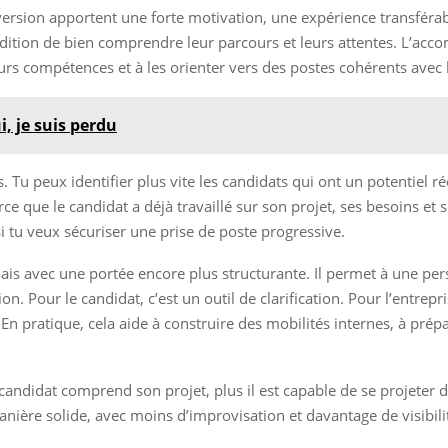
rsion apportent une forte motivation, une expérience transférable
ondition de bien comprendre leur parcours et leurs attentes. L’ac
leurs compétences et à les orienter vers des postes cohérents avec 
i, je suis perdu
Tu peux identifier plus vite les candidats qui ont un potentiel ré
ce que le candidat a déjà travaillé sur son projet, ses besoins et 
si tu veux sécuriser une prise de poste progressive.
ais avec une portée encore plus structurante. Il permet à une per
ion. Pour le candidat, c’est un outil de clarification. Pour l’entr
. En pratique, cela aide à construire des mobilités internes, à pré
un candidat comprend son projet, plus il est capable de se projeter
 manière solide, avec moins d’improvisation et davantage de visibi