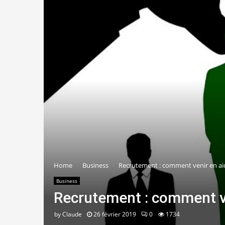
Home
Business
Recrutement : comment venir en ai
Business
Recrutement : comment v
by
Claude
26 février 2019
0
1734