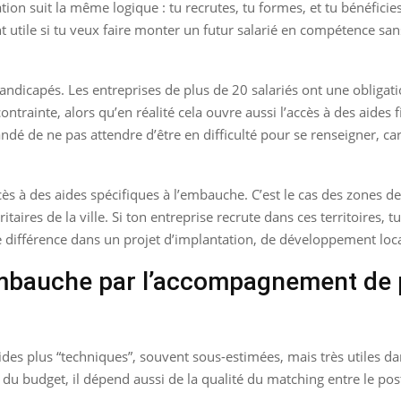
tion suit la même logique : tu recrutes, tu formes, et tu bénéfi
nt utile si tu veux faire monter un futur salarié en compétence san
handicapés. Les entreprises de plus de 20 salariés ont une obligat
inte, alors qu’en réalité cela ouvre aussi l’accès à des aides fi
é de ne pas attendre d’être en difficulté pour se renseigner, car 
s à des aides spécifiques à l’embauche. C’est le cas des zones de 
itaires de la ville. Si ton entreprise recrute dans ces territoires, 
e différence dans un projet d’implantation, de développement loca
embauche par l’accompagnement de p
 aides plus “techniques”, souvent sous-estimées, mais très utiles d
budget, il dépend aussi de la qualité du matching entre le poste,