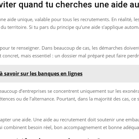
viter quand tu cherches une aide a
une aide unique, valable pour tous les recrutements. En réalité, le
fois du territoire. Si tu pars du principe qu’une aide s’applique aut
pour te renseigner. Dans beaucoup de cas, les démarches doivent 
oncret, mais essentiel : un dossier mal préparé peut faire perdr
 à savoir sur les banques en lignes
 Beaucoup d’entreprises se concentrent uniquement sur les exonérat
nces ou de l’alternance. Pourtant, dans la majorité des cas, ce s
 capter une aide. Une aide au recrutement doit soutenir une emba
qui combinent besoin réel, bon accompagnement et bonne adéquatio