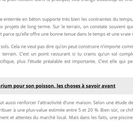
ne enterrée en béton supporte très bien les contraintes du temps, 
x projets de long terme. Sur le terrain, on constate souvent que
 parce qu’elle offre une bonne tenue dans le temps et une vraie st
 sols. Cela ne veut pas dire qu’on peut construire n’importe com
 terrain. C’est un point rassurant si tu crains qu’un sol compl
fique, plus l’étude préalable est importante. C’est elle qui pe
arium pour son poisson, les choses à savoir avant
t aussi renforcer l’attractivité d’une maison. Selon une étude de
tribuer à une plus-value estimée entre 5 et 20 %. Bien sûr, ce c
ement et attentes du marché local. Mais dans les faits, une pisci