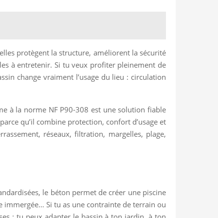
elles protègent la structure, améliorent la sécurité
les à entretenir. Si tu veux profiter pleinement de
sin change vraiment l’usage du lieu : circulation
orme à la norme NF P90-308 est une solution fiable
 parce qu’il combine protection, confort d’usage et
rrassement, réseaux, filtration, margelles, plage,
standardisées, le béton permet de créer une piscine
age immergée… Si tu as une contrainte de terrain ou
ses : tu peux adapter le bassin à ton jardin, à ton