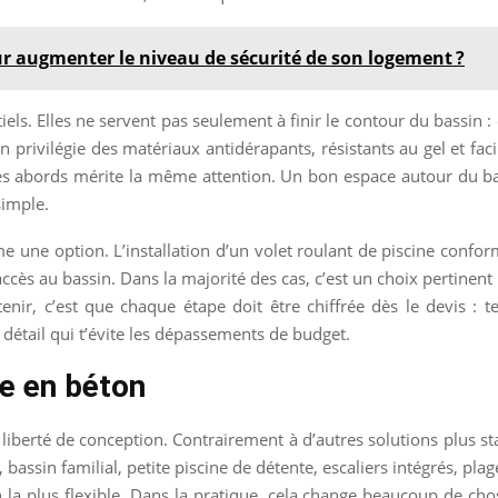
 augmenter le niveau de sécurité de son logement ?
els. Elles ne servent pas seulement à finir le contour du bassin : 
n privilégie des matériaux antidérapants, résistants au gel et faci
es abords mérite la même attention. Un bon espace autour du bas
simple.
mme une option. L’installation d’un volet roulant de piscine conf
accès au bassin. Dans la majorité des cas, c’est un choix pertinent
tenir, c’est que chaque étape doit être chiffrée dès le devis : te
 détail qui t’évite les dépassements de budget.
e en béton
a liberté de conception. Contrairement à d’autres solutions plus 
 bassin familial, petite piscine de détente, escaliers intégrés, pl
n la plus flexible. Dans la pratique, cela change beaucoup de cho