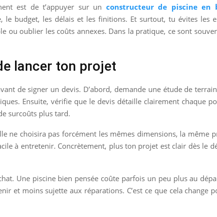
inent est de t’appuyer sur un
constructeur de piscine en 
 budget, les délais et les finitions. Et surtout, tu évites les 
aible ou oublier les coûts annexes. Dans la pratique, ce sont souven
 de lancer ton projet
r avant de signer un devis. D’abord, demande une étude de terrain
niques. Ensuite, vérifie que le devis détaille clairement chaque p
de surcoûts plus tard.
amille ne choisira pas forcément les mêmes dimensions, la même p
cile à entretenir. Concrètement, plus ton projet est clair dès le dé
chat. Une piscine bien pensée coûte parfois un peu plus au dépar
etenir et moins sujette aux réparations. C’est ce que cela change 