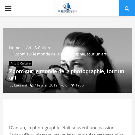
PRIMARY
MENU
Home
Arts & Culture
Zoom sur le monde de la photographie, tout un art
Arts & Culture
Zoom sur le monde de la photographie, tout un
art
by
Laurent
7 février 2019
0
1986
D’antan, la photographie était souvent une passion.
Aujourd’hui, c’est un vrai métier, avec des attentes plus