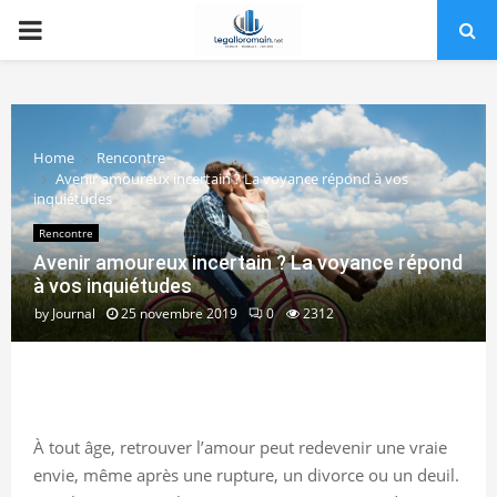
PRIMARY
MENU
Home
Rencontre
Avenir amoureux incertain ? La voyance répond à vos
inquiétudes
Rencontre
Avenir amoureux incertain ? La voyance répond
à vos inquiétudes
by
Journal
25 novembre 2019
0
2312
À tout âge, retrouver l’amour peut redevenir une vraie
envie, même après une rupture, un divorce ou un deuil.