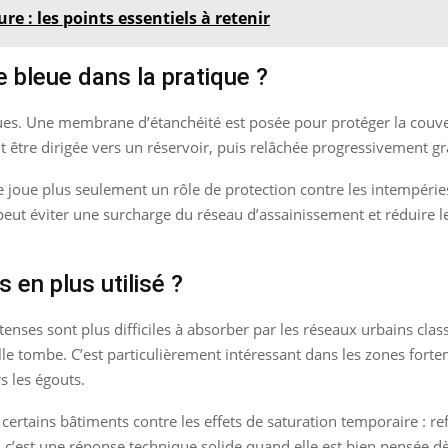
re : les points essentiels à retenir
 bleue dans la pratique ?
ues. Une membrane d’étanchéité est posée pour protéger la couvert
eut être dirigée vers un réservoir, puis relâchée progressivement gr
ne joue plus seulement un rôle de protection contre les intempéries
 peut éviter une surcharge du réseau d’assainissement et réduire l
 en plus utilisé ?
enses sont plus difficiles à absorber par les réseaux urbains clas
 elle tombe. C’est particulièrement intéressant dans les zones for
s les égouts.
r certains bâtiments contre les effets de saturation temporaire :
s c’est une réponse technique solide quand elle est bien pensée dè