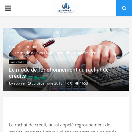
PRIMARY
MENU
Home
Immobilier
Le mode de fonctionnement du rachat de crédits
Immobilier
Le mode de fonctionnement du rachat de
crédits
by
sophie
30 décembre 2018
0
1653
Le rachat de crédit, aussi appelé regroupement de
crédits, consiste à réunir plusieurs prêts en une seule