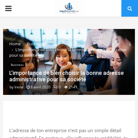
PRIMARY
MENU
Home
Business
L’importance de bien choisir la bonne adresse administrative
pour sa société
Business
L’importance de bien choisir la bonne adresse
administrative pour sa société
by
Irene
8 avril 2020
0
2141
L’adresse de ton entreprise n’est pas un simple détail
administratif. En pratique, elle influence ta crédibilité, ta