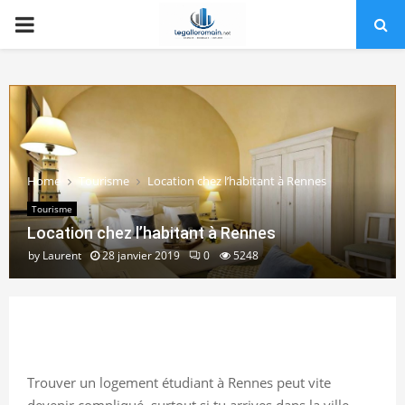
PRIMARY
MENU
Home
Tourisme
Location chez l’habitant à Rennes
Tourisme
Location chez l’habitant à Rennes
by
Laurent
28 janvier 2019
0
5248
Trouver un logement étudiant à Rennes peut vite
devenir compliqué, surtout si tu arrives dans la ville