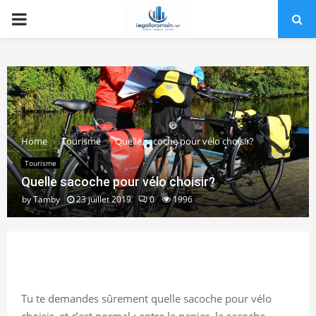
PRIMARY
MENU
Home
Tourisme
Quelle sacoche pour vélo choisir?
Tourisme
Quelle sacoche pour vélo choisir?
by
Tamby
23 juillet 2019
0
1996
Tu te demandes sûrement quelle sacoche pour vélo
choisir, et c’est normal : entre le panier, la sacoche