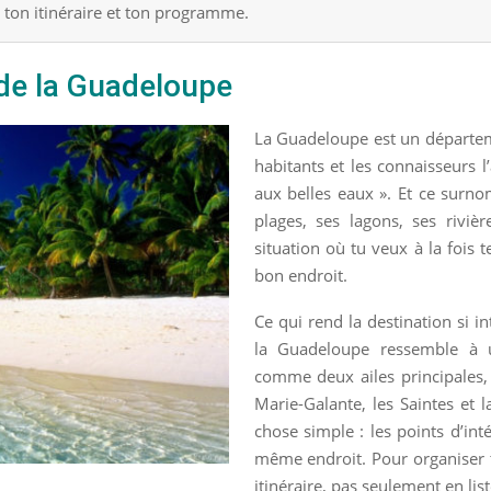
on ton itinéraire et ton programme.
 de la Guadeloupe
La Guadeloupe est un départeme
habitants et les connaisseurs l’
aux belles eaux ». Et ce surn
plages, ses lagons, ses riviè
situation où tu veux à la fois 
bon endroit.
Ce qui rend la destination si in
la Guadeloupe ressemble à u
comme deux ailes principales, a
Marie-Galante, les Saintes et l
chose simple : les points d’in
même endroit. Pour organiser t
itinéraire, pas seulement en liste