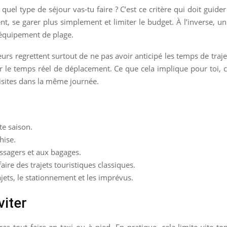
 quel type de séjour vas-tu faire ? C’est ce critère qui doit guider
ent, se garer plus simplement et limiter le budget. À l’inverse, 
t équipement de plage.
urs regrettent surtout de ne pas avoir anticipé les temps de traj
arier le temps réel de déplacement. Ce que cela implique pour toi,
isites dans la même journée.
te saison.
hise.
ssagers et aux bagages.
faire des trajets touristiques classiques.
ets, le stationnement et les imprévus.
viter
as tout faire en taxi ou à pied. En pratique, cela limite vite 