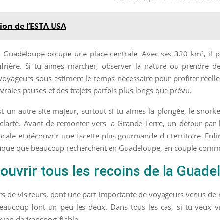
ion de l’ESTA USA
la Guadeloupe occupe une place centrale. Avec ses 320 km², il pr
frière. Si tu aimes marcher, observer la nature ou prendre de
voyageurs sous-estiment le temps nécessaire pour profiter réelle
e vraies pauses et des trajets parfois plus longs que prévu.
t un autre site majeur, surtout si tu aimes la plongée, le snor
r clarté. Avant de remonter vers la Grande-Terre, un détour pa
locale et découvrir une facette plus gourmande du territoire. En
adisiaque que beaucoup recherchent en Guadeloupe, en couple comm
ouvrir tous les recoins de la Guade
rs de visiteurs, dont une part importante de voyageurs venus de m
beaucoup font un peu les deux. Dans tous les cas, si tu veux vrai
yen de transport fiable.