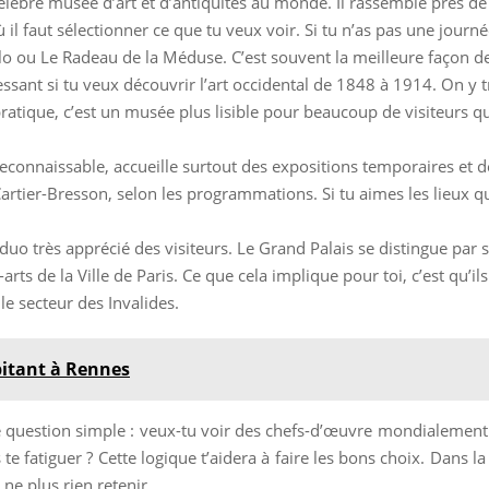
élèbre musée d’art et d’antiquités au monde. Il rassemble près d
ù il faut sélectionner ce que tu veux voir. Si tu n’as pas une jour
 ou Le Radeau de la Méduse. C’est souvent la meilleure façon de
ssant si tu veux découvrir l’art occidental de 1848 à 1914. On y 
ique, c’est un musée plus lisible pour beaucoup de visiteurs que 
econnaissable, accueille surtout des expositions temporaires et d
artier-Bresson, selon les programmations. Si tu aimes les lieux qu
 duo très apprécié des visiteurs. Le Grand Palais se distingue par
arts de la Ville de Paris. Ce que cela implique pour toi, c’est qu’i
e secteur des Invalides.
bitant à Rennes
ne question simple : veux-tu voir des chefs-d’œuvre mondialement 
te fatiguer ? Cette logique t’aidera à faire les bons choix. Dans 
 ne plus rien retenir.