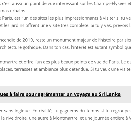
 : c’est aussi un point de vue intéressant sur les Champs-Élysées et 
amas urbains.
e Paris, est l’un des sites les plus impressionnants à visiter si t
 les jardins offrent une visite très complète. Si tu y vas, prévois 
.
cendie de 2019, reste un monument majeur de l’histoire parisien
itecture gothique. Dans ton cas, l’intérêt est autant symbolique q
artre et offre l’un des plus beaux points de vue de Paris. Le qu
s places, terrasses et ambiance plus détendue. Si tu veux une visite
iques à faire pour agrémenter un voyage au Sri Lanka
ner sans logique. En réalité, tu gagneras du temps si tu regrou
a rive droite, une autre à Montmartre, et une journée entière à Ve