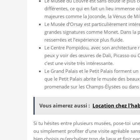
Le Musée du Louvre est sans doute le plus c
différentes, ce qui en fait un lieu immense o
majeures comme la Joconde, la Vénus de Milo
Le Musée d’Orsay est particulièrement intére
grandes signatures comme Monet. Dans la prat
resserrées et l’expérience plus fluide.
Le Centre Pompidou, avec son architecture r
peux y voir des œuvres de Dali, Picasso ou C
c’est une visite très intéressante.
Le Grand Palais et le Petit Palais forment un
que le Petit Palais abrite le musée des beaux-
promenade sur les Champs-Élysées ou dans l
Vous aimerez aussi :
Location chez l'ha
Si tu hésites entre plusieurs musées, pose-toi u
ou simplement profiter d’une visite agréable sans 
bien choisis qu’enchaîner trop de lieux et finir par