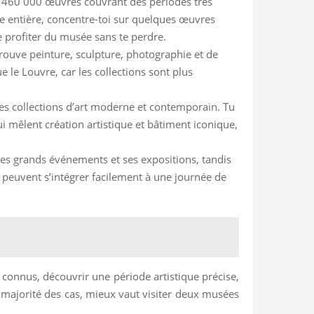
e 460 000 œuvres couvrant des périodes très
née entière, concentre-toi sur quelques œuvres
 profiter du musée sans te perdre.
trouve peinture, sculpture, photographie et de
le Louvre, car les collections sont plus
es collections d’art moderne et contemporain. Tu
i mêlent création artistique et bâtiment iconique,
 ses grands événements et ses expositions, tandis
ls peuvent s’intégrer facilement à une journée de
connus, découvrir une période artistique précise,
la majorité des cas, mieux vaut visiter deux musées