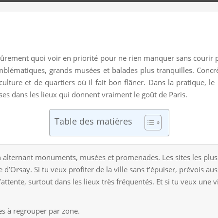
sûrement quoi voir en priorité pour ne rien manquer sans courir pa
ématiques, grands musées et balades plus tranquilles. Concrète
e culture et de quartiers où il fait bon flâner. Dans la pratique, le
es dans les lieux qui donnent vraiment le goût de Paris.
Table des matières
n alternant monuments, musées et promenades. Les sites les plus co
d’Orsay. Si tu veux profiter de la ville sans t’épuiser, prévois au
ttente, surtout dans les lieux très fréquentés. Et si tu veux une v
.
es à regrouper par zone.