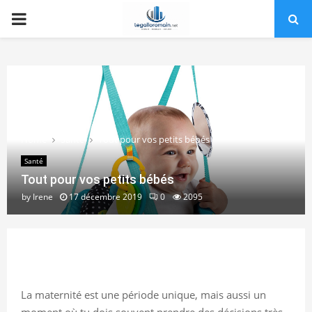
PRIMARY
MENU
Home
Santé
Tout pour vos petits bébés
Santé
Tout pour vos petits bébés
by
Irene
17 décembre 2019
0
2095
La maternité est une période unique, mais aussi un
moment où tu dois souvent prendre des décisions très