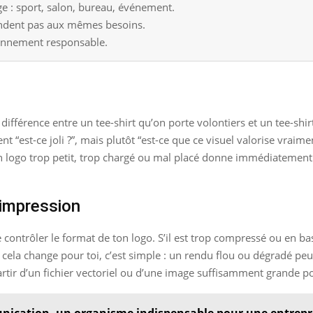
age : sport, salon, bureau, événement.
pondent pas aux mêmes besoins.
ionnement responsable.
a différence entre un tee-shirt qu’on porte volontiers et un tee-shir
ent “est-ce joli ?”, mais plutôt “est-ce que ce visuel valorise vrai
on. Un logo trop petit, trop chargé ou mal placé donne immédiateme
t impression
contrôler le format de ton logo. S’il est trop compressé ou en bass
cela change pour toi, c’est simple : un rendu flou ou dégradé peut
partir d’un fichier vectoriel ou d’une image suffisamment grande p
nication, un organisme indispensable pour une entrepr