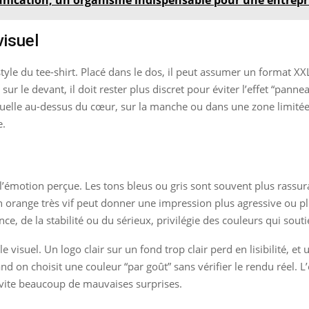
visuel
yle du tee-shirt. Placé dans le dos, il peut assumer un format XX
r le devant, il doit rester plus discret pour éviter l’effet “pannea
suelle au-dessus du cœur, sur la manche ou dans une zone limitée
e.
’émotion perçue. Les tons bleus ou gris sont souvent plus rassuran
n orange très vif peut donner une impression plus agressive ou pl
ce, de la stabilité ou du sérieux, privilégie des couleurs qui sout
t le visuel. Un logo clair sur un fond trop clair perd en lisibilité,
and on choisit une couleur “par goût” sans vérifier le rendu réel.
 évite beaucoup de mauvaises surprises.