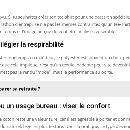
évu. Si tu souhaites créer ton tee-shirt pour une occasion spécial
arathon d’entreprise n’a pas les mêmes contraintes qu’un tee-shir
s le temps et l’image perçue doivent être analysés ensemble.
égier la respirabilité
ter longtemps en extérieur, le polyester est souvent un choix perti
 que cela implique, c’est qu’un textile inadapté peut vite devenir 
é n’est pas le rendu “mode”, mais la performance au porté.
rer sa retraite ?
u un usage bureau : viser le confort
coton reste une valeur sûre, car il est agréable à porter et donne
ndu naturel, léger et plus texturé. Dans la pratique, ce type d’é