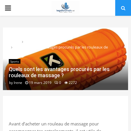
PRIMARY
MENU
Home
Sports
Quels sont les avantages procurés par les rouleaux de
massage ?
Sports
Quels sont les avantages procurés par les
rouleaux de massage ?
by
Irene
19 mars 2019
0
2272
Avant d’acheter un rouleau de massage pour
accompagner tes entraînements, il est utile de